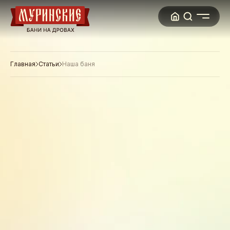
Главная
Статьи
Наша баня